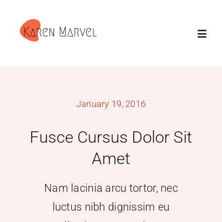
Skip
to
Toggl
content
Navig
Home
January 19, 2016
About Me
Fusce Cursus Dolor Sit
My Gallery
Amet
Beginning Acrylic Painting
Nam lacinia arcu tortor, nec
Contact Me
luctus nibh dignissim eu